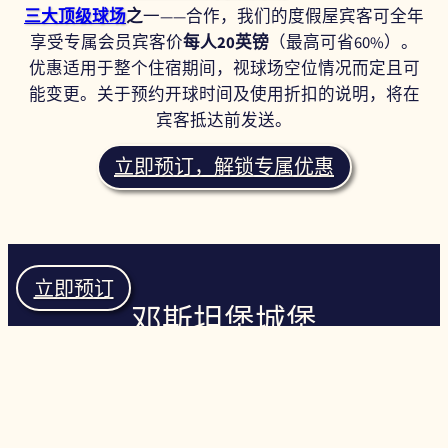
三大顶级球场
之
一——合作，我们的度假屋宾客可全年
享受专属会员宾客价
每人20英镑
（最高可省60%）。
优惠适用于整个住宿期间，视球场空位情况而定且可
能变更。关于预约开球时间及使用折扣的说明，将在
宾客抵达前发送。
立即预订，解锁专属优惠
立即预订
邓斯坦堡城堡
高尔夫球场
坐落在14世纪邓斯坦堡城堡的阴影之下，这座传统海
滨林克斯球场环绕着壮丽的恩布尔顿湾而建。球场始