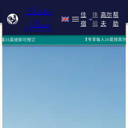
跳
Christon
至
住
体
高尔
帮
内
Bank
宿
验
夫
助
Christon Bank Cot
容
Cottages
🏌️专享每人20英镑高尔夫优惠！