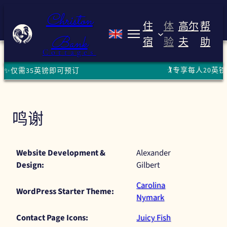
跳
Christon
至
住
体
高尔
帮
内
Bank
宿
验
夫
助
Christon Bank Cot
容
Cottages
🏌️专享每人20英镑
仅需35英镑即可预订
鸣谢
Website Development &
Alexander
Design:
Gilbert
Carolina
WordPress Starter Theme:
Nymark
Contact Page Icons:
Juicy Fish