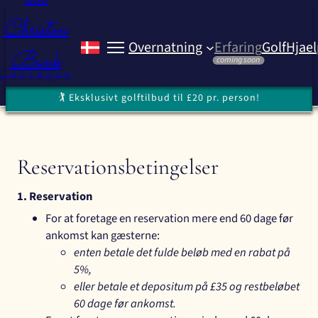
Spring
Water’s Edge
Christon
til
Hjaelp
Overnatning
Erfaring
Golf
Hjael
indhold
Bank
Christon Bank Cottag
coming soon
Cottages
🏌️ Eksklusivt golftilbud til £20 pr. person!
Reservationsbetingelser
1. Reservation
For at foretage en reservation mere end 60 dage før
ankomst kan gæsterne:
enten betale det fulde beløb med en rabat på
5%,
eller betale et depositum på £35 og restbeløbet
60 dage før ankomst.