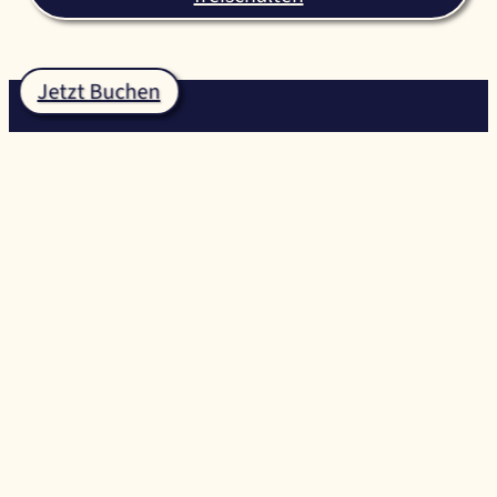
Jetzt Buchen
Dunstanburgh Castle
Golfplatz
Dieser traditionelle Links-Platz liegt im Schatten des
Dunstanburgh Castle aus dem 14. Jahrhundert und
schlängelt sich um die wunderschöne Embleton Bay. Der
anspruchsvolle 18-Loch-Platz Dunstanburgh Castle Golf
Course wurde 1900 gegründet und vom renommierten
Golfplatzarchitekten James Braid entworfen. Er stellt eine
echte Herausforderung für Links-Golfer dar und verspricht
ein unvergessliches Erlebnis in einer spektakulären
Umgebung!