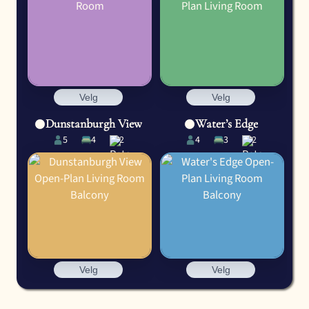
Velg
Velg
Dunstanburgh View
Water’s Edge
5
4
2
4
3
2
Velg
Velg