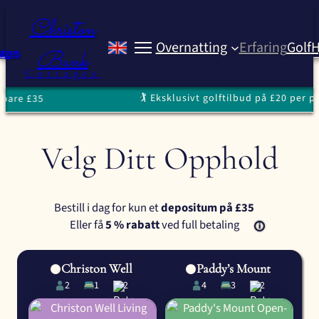
Hopp
Christon
til
Overnatting
Erfaring
Golf
H
innhold
Bank
Christon Bank Cottag
Cottages
🏌️ Eksklusivt golftilbud på £20 per perso
e £35
Velg Ditt Opphold
Bestill i dag for kun et
depositum på £35
Eller få
5 % rabatt
ved full betaling
Christon Well
Paddy’s Mount
2
1
2
4
3
2