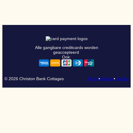
Alle gangbare creditcards worden
geaccepteerd
Ook:
© 2026
Christon Bank Cottages
Terms
•
Privacy
•
Credits