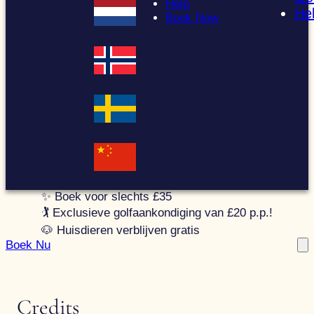
Help
He
Book Now
✨ Boek voor slechts £35
🏌️ Exclusieve golfaankondiging van £20 p.p.!
🐶 Huisdieren verblijven gratis
Boek Nu
Credits