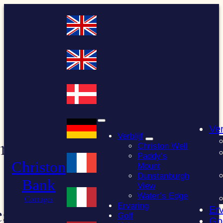
Ga
naar
de
inhoud
Ver
Verblijf
on
Christon Well
Paddy’s
Christon
Mount
Dunstanburgh
Bank
View
Water’s Edge
Cottages
es
Ervaring
Erv
Golf
Gol