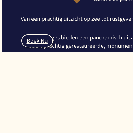
Van een prachtig uitzicht op zee tot rustgeve
Twee cottages bieden een panoramisch uitzi
Boek Nu
buurt prachtig gerestaureerde, monumenta