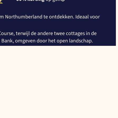
ng om Northumberland te ontdekken. Ideaal voor
urse, terwijl de andere twee cottages in de
on Bank, omgeven door het open landschap.