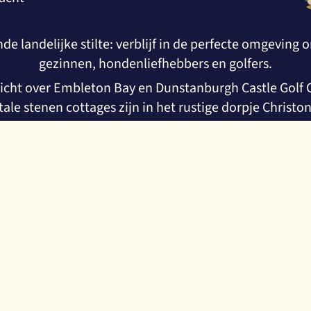
nde landelijke stilte: verblijf in de perfecte omgevi
gezinnen, hondenliefhebbers en golfers.
cht over Embleton Bay en Dunstanburgh Castle Golf Co
le stenen cottages zijn in het rustige dorpje Christ
Bekijk onze cottages in het onderstaande paneel!
Christon
Paddy’s
Dunstan.
Water’s
Well
Mount
View
Edge
2
4
5
4