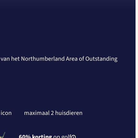
rt van het Northumberland Area of Outstanding
maximaal 2 huisdieren
60% korting
op golf