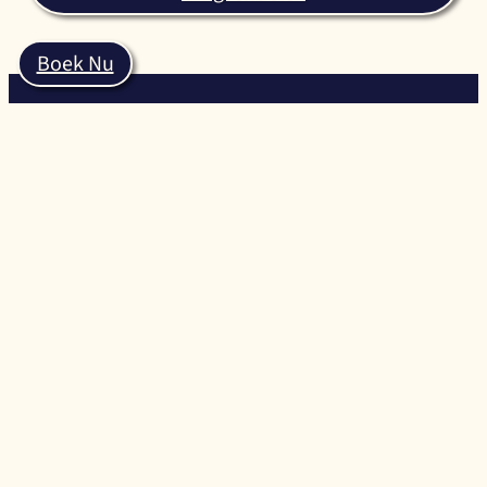
Boek Nu
Dunstanburgh Castle
Golfbaan
Deze traditionele linksbaan ligt in de schaduw van het 14e-
eeuwse Dunstanburgh Castle en slingert zich rond de
prachtige Embleton Bay. De uitdagende 18-holes
Dunstanburgh Castle Golf Course, opgericht in 1900 en
ontworpen door de beroemde golfbaanarchitect James
Braid, biedt een echte test voor linksgolfers en belooft een
onvergetelijke ervaring te worden in een spectaculaire
omgeving!